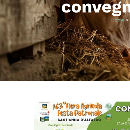
convegn
Home
»