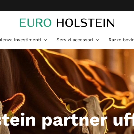
lenza investimenti
Servizi accessori
Razze bovi
tein partner uff