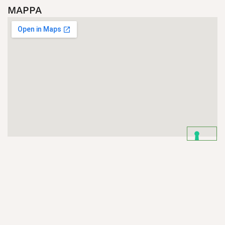
MAPPA
Commercio Bovini Emilia-Romagna
|
Consulenza
Zootecnica e Commercio Bovini Lombardia
© 2024 EURO HOLSTEIN S.R.L. | P.IVA 01033120336 |
REA PC-122615 | Cap.Soc. 50.490,00
|
| Credits:
Privacy
Cookie Policy
Sfumature Agency