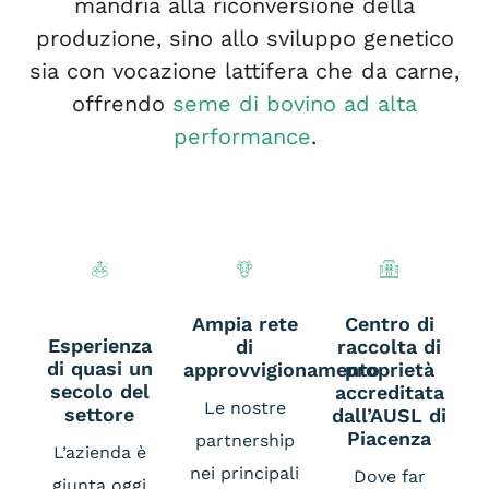
mandria alla riconversione della
produzione, sino allo sviluppo genetico
sia con vocazione lattifera che da carne,
offrendo
seme di bovino ad alta
performance
.
Ampia rete
Centro di
Esperienza
di
raccolta di
di quasi un
approvvigionamento
proprietà
secolo del
accreditata
Le nostre
settore
dall’AUSL di
Piacenza
partnership
L’azienda è
nei principali
Dove far
giunta oggi